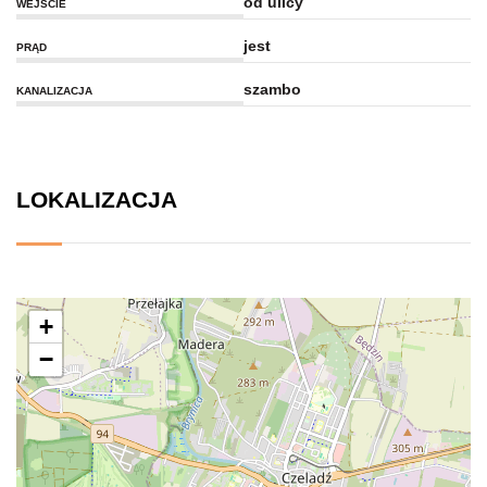
od ulicy
WEJŚCIE
jest
PRĄD
szambo
KANALIZACJA
LOKALIZACJA
+
−