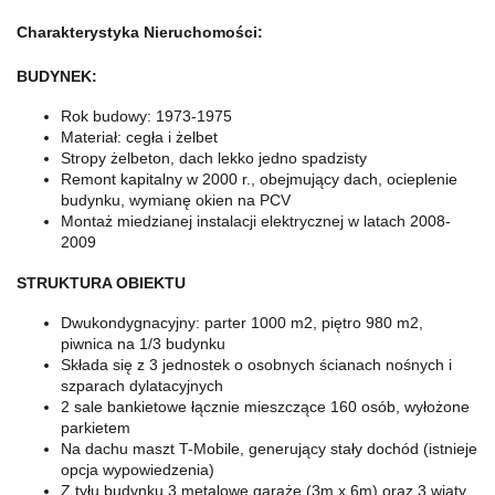
Charakterystyka Nieruchomości:
BUDYNEK:
Rok budowy: 1973-1975
Materiał: cegła i żelbet
Stropy żelbeton, dach lekko jedno spadzisty
Remont kapitalny w 2000 r., obejmujący dach, ocieplenie
budynku, wymianę okien na PCV
Montaż miedzianej instalacji elektrycznej w latach 2008-
2009
STRUKTURA OBIEKTU
Dwukondygnacyjny: parter 1000 m2, piętro 980 m2,
piwnica na 1/3 budynku
Składa się z 3 jednostek o osobnych ścianach nośnych i
szparach dylatacyjnych
2 sale bankietowe łącznie mieszczące 160 osób, wyłożone
parkietem
Na dachu maszt T-Mobile, generujący stały dochód (istnieje
opcja wypowiedzenia)
Z tyłu budynku 3 metalowe garaże (3m x 6m) oraz 3 wiaty