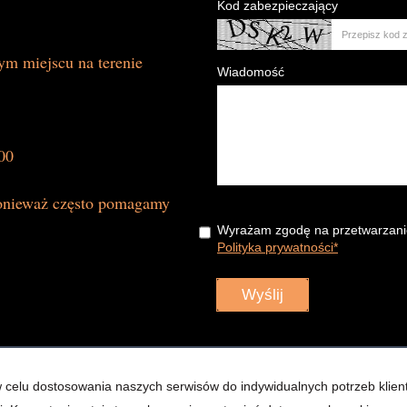
Kod zabezpieczający
m miejscu na terenie
Wiadomość
00
 ponieważ często pomagamy
Wyrażam zgodę na przetwarzani
Polityka prywatności*
z w celu dostosowania naszych serwisów do indywidualnych potrzeb kl