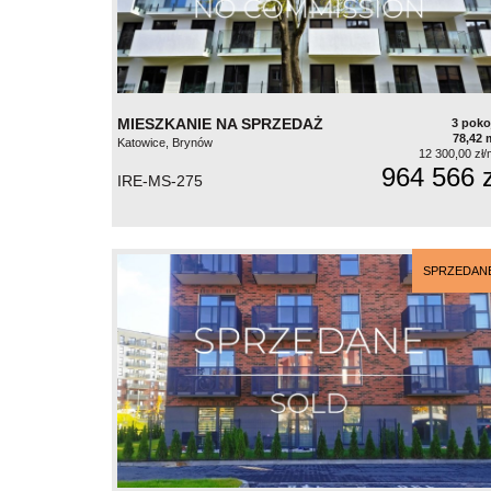
MIESZKANIE NA SPRZEDAŻ
3 poko
78,42 
Katowice, Brynów
12 300,00 zł/
964 566 z
IRE-MS-275
SPRZEDAN