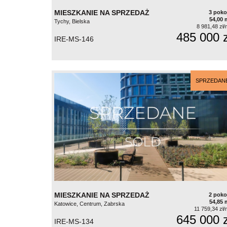
MIESZKANIE NA SPRZEDAŻ
3 poko
54,00 
Tychy, Bielska
8 981,48 zł/
485 000 z
IRE-MS-146
SPRZEDAN
MIESZKANIE NA SPRZEDAŻ
2 poko
54,85 
Katowice, Centrum, Zabrska
11 759,34 zł/
645 000 z
IRE-MS-134