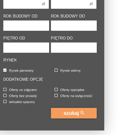
zł
zł
5 pokoi
5 pokoi
6 pokoi
6 pokoi
ROK BUDOWY OD
ROK BUDOWY DO
PIĘTRO OD
PIĘTRO DO
RYNEK
Rynek pierwotny
Rynek wtórny
DODATKOWE OPCJE
Oferty ze zdjęciem
Oferty specjalne
Oferty bez prowizji
Oferty na wyłączność
wirtualne spacery
szukaj