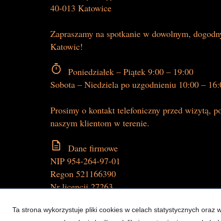
40-013 Katowice
Zapraszamy na spotkanie w dowolnym, dogodny
Katowic!
timer
Poniedziałek – Piątek 9:00 – 19:00
Sobota – Niedziela po uzgodnieniu 10:00 – 16:
Prosimy o kontakt telefoniczny przed wizytą,
naszym klientom w terenie.
description
Dane firmowe
NIP 954-264-97-01
Regon 521166390
Nr licencji 27263
Ta strona wykorzystuje pliki cookies w celach statystycznych ora