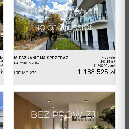
MIESZKANIE NA SPRZEDAŻ
je
4 pokoje
2
2
m
103,35 m
Katowice, Brynów
2
2
m
11 500,00 zł/m
ł
1 188 525 zł
IRE-MS-276