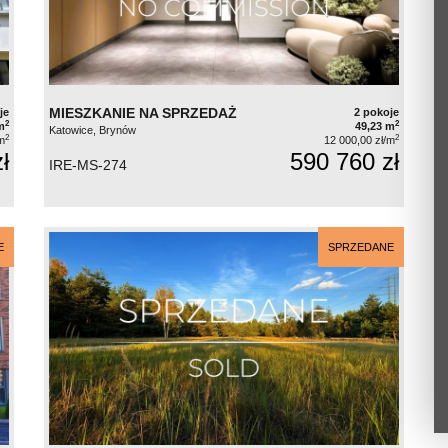
MIESZKANIE NA SPRZEDAŻ
je
2 pokoje
2
2
m
49,23 m
Katowice, Brynów
2
2
m
12 000,00 zł/m
ł
590 760 zł
IRE-MS-274
E
SPRZEDANE