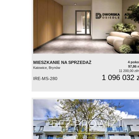
MIESZKANIE NA SPRZEDAŻ
4 poko
97,86 
Katowice, Brynów
11 200,00 zł/
1 096 032 z
IRE-MS-280