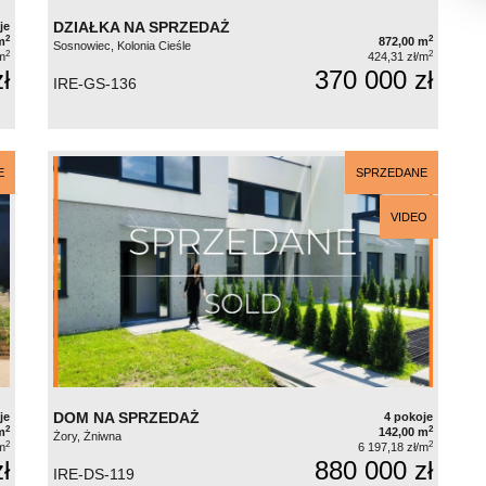
DZIAŁKA NA SPRZEDAŻ
je
2
2
m
872,00 m
Sosnowiec, Kolonia Cieśle
2
2
m
424,31 zł/m
ł
370 000 zł
IRE-GS-136
E
SPRZEDANE
VIDEO
DOM NA SPRZEDAŻ
je
4 pokoje
2
2
m
142,00 m
Żory, Żniwna
2
2
m
6 197,18 zł/m
ł
880 000 zł
IRE-DS-119