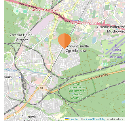
Leaflet
|
©
OpenStreetMap
contributors