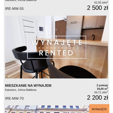
2
62,50 zł/m
2 500 zł
IRE-MW-55
MIESZKANIE NA WYNAJEM
2 pokoje
2
34,00 m
Katowice, Johna Baildona
2
64,71 zł/m
2 200 zł
IRE-MW-70
WYNAJĘTE