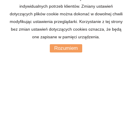
indywidualnych potrzeb klientów. Zmiany ustawień
dotyczących plików cookie można dokonać w dowolnej chwili
modyfikując ustawienia przeglądarki. Korzystanie z tej strony
bez zmian ustawień dotyczących cookies oznacza, że będą
one zapisane w pamięci urządzenia.
MIESZKANIE NA WYNAJEM
2 pokoje
Rozumiem
2
34,00 m
Katowice, Johna Baildona
2
67,65 zł/m
2 300 zł
IRE-MW-129
Skontaktuj się z biurem
Łowcy Nieruchomości