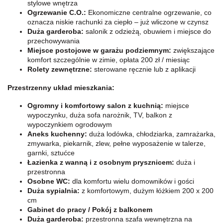
stylowe wnętrza
Ogrzewanie C.O.:
Ekonomiczne centralne ogrzewanie, co
oznacza niskie rachunki za ciepło – już wliczone w czynsz
Duża garderoba:
salonik z odzieżą, obuwiem i miejsce do
przechowywania
Miejsce postojowe w garażu podziemnym:
zwiększające
komfort szczególnie w zimie, opłata 200 zł / miesiąc
Rolety zewnętrzne:
sterowane ręcznie lub z aplikacji
Przestrzenny układ mieszkania:
Ogromny i komfortowy salon z kuchnią:
miejsce
wypoczynku, duża sofa narożnik, TV, balkon z
wypoczynkiem ogrodowym
Aneks kuchenny:
duża lodówka, chłodziarka, zamrażarka,
zmywarka,
piekarnik, zlew, pełne wyposażenie w talerze,
garnki, sztućce
Łazienka z wanną i z osobnym prysznicem:
duża i
przestronna
Osobne WC:
dla komfortu wielu domowników i gości
Duża sypialnia:
z komfortowym, dużym łóżkiem 200 x 200
cm
Gabinet do pracy / Pokój z balkonem
Duża garderoba:
przestronna szafa wewnętrzna na