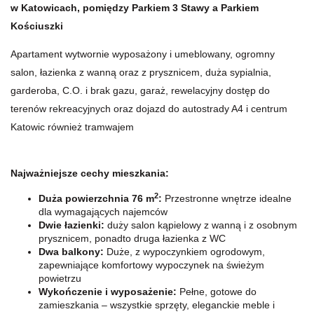
w Katowicach, pomiędzy Parkiem 3 Stawy a Parkiem
Kościuszki
Apartament wytwornie wyposażony i umeblowany, ogromny
salon, łazienka z wanną oraz z prysznicem, duża sypialnia,
garderoba, C.O. i brak gazu, garaż, rewelacyjny dostęp do
terenów rekreacyjnych oraz dojazd do autostrady A4 i centrum
Katowic również tramwajem
Najważniejsze cechy mieszkania:
2
Duża powierzchnia 76 m
:
Przestronne wnętrze idealne
dla wymagających najemców
Dwie łazienki:
duży salon kąpielowy z wanną i z osobnym
prysznicem, ponadto druga łazienka z WC
Dwa balkony:
Duże, z wypoczynkiem ogrodowym,
zapewniające komfortowy wypoczynek na świeżym
powietrzu
Wykończenie i wyposażenie:
Pełne, gotowe do
zamieszkania – wszystkie sprzęty, eleganckie meble i