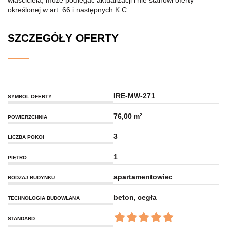
właściciela, może podlegać aktualizacji i nie stanowi oferty
określonej w art. 66 i następnych K.C.
SZCZEGÓŁY OFERTY
IRE-MW-271
SYMBOL OFERTY
76,00 m²
POWIERZCHNIA
3
LICZBA POKOI
1
PIĘTRO
apartamentowiec
RODZAJ BUDYNKU
beton, cegła
TECHNOLOGIA BUDOWLANA
STANDARD