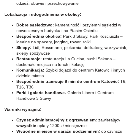
odzież, obuwie i przechowywanie
Lokalizacja i udogodnienia w okolicy:
Dobre sąsiedztwo:
kameralność i przyjemni sąsiedzi w
nowoczesnym budynku i na Ptasim Osiedlu
Bezpośrednia okolica:
Park 3 Stawy, Park Kościuszki –
idealne na spacery, jogging, rower, rolki
Sklepy:
Lidl, Rossmann, piekarnia, delikatesy, warzywniak,
sklepy spożywcze
Restauracje:
restauracja La Cucina, sushi Sakana –
doskonałe miejsca na lunch i kolację
Komunikacja:
Szybki dojazd do centrum Katowic i innych
dzielnic miasta
Bezpośrednie tramwaje 8 min do centrum Katowic:
T6,
T16, T36
Parki i galerie handlowe:
Galeria Libero i Centrum
Handlowe 3 Stawy
Warunki wynajmu:
Czynsz administracyjny z ogrzewaniem:
zawierający
wszystkie
opłaty 1200 zł miesięcznie
Wygodne miejsce w garażu podziemnym:
do czynszu