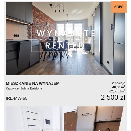
VIDEO
MIESZKANIE NA WYNAJEM
2 pokoje
2
40,00 m
Katowice, Johna Baildona
2
62,50 zł/m
2 500 zł
IRE-MW-55