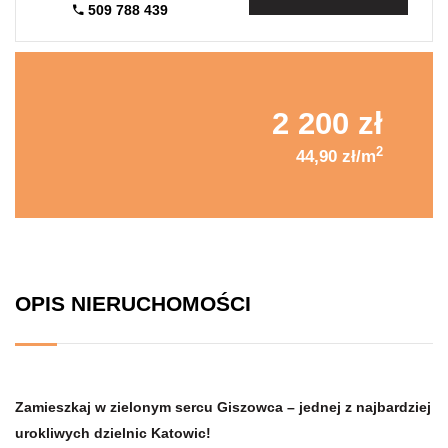
509 788 439
2 200 zł
2
44,90 zł/m
OPIS NIERUCHOMOŚCI
Zamieszkaj w zielonym sercu Giszowca
– jednej z najbardziej
urokliwych dzielnic Katowic!