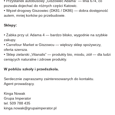
• Przystanek autobusowy „Giszowiec Adama” — linia 674, co
pozwala dojechać do różnych części Katowic.
• Węzeł drogowy Giszowiec (DK81 / DK86) — dobra dostępność
autem, mniej korków po przebudowie.
Sklepy:
• Żabka przy ul. Adama 4 — bardzo blisko, wygodnie na szybkie
zakupy.
• Carrefour Market w Giszowcu — większy sklep spożywczy,
oferta szersza.
• Sklep zielarski „Vitanalis” — produkty bio, miodu, ziół — dla ludzi
ceniących naturalne i zdrowe produkty.
W pobliżu szkoły i przedszkola.
Serdecznie zapraszamy zainteresowanych do kontaktu.
Agent prowadzący.
Kinga Nowak
Grupa Imperator
tel. 509 788 435
kinga.nowak@grupaimperator.pl