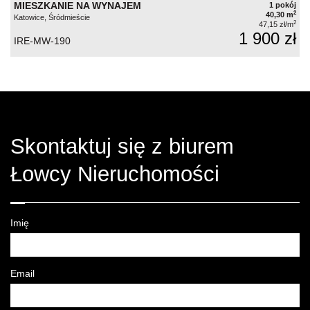
MIESZKANIE NA WYNAJEM
1 pokój
2
40,30 m
Katowice, Śródmieście
2
47,15 zł/m
1 900 zł
IRE-MW-190
Skontaktuj się z biurem
Łowcy Nieruchomości
Imię
Email