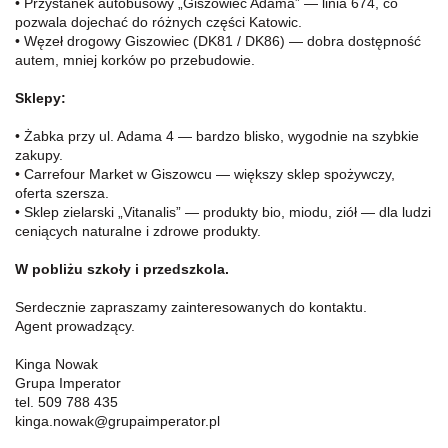
• Przystanek autobusowy „Giszowiec Adama” — linia 674, co
pozwala dojechać do różnych części Katowic.
• Węzeł drogowy Giszowiec (DK81 / DK86) — dobra dostępność
autem, mniej korków po przebudowie.
Sklepy:
• Żabka przy ul. Adama 4 — bardzo blisko, wygodnie na szybkie
zakupy.
• Carrefour Market w Giszowcu — większy sklep spożywczy,
oferta szersza.
• Sklep zielarski „Vitanalis” — produkty bio, miodu, ziół — dla ludzi
ceniących naturalne i zdrowe produkty.
W pobliżu szkoły i przedszkola.
Serdecznie zapraszamy zainteresowanych do kontaktu.
Agent prowadzący.
Kinga Nowak
Grupa Imperator
tel. 509 788 435
kinga.nowak@grupaimperator.pl