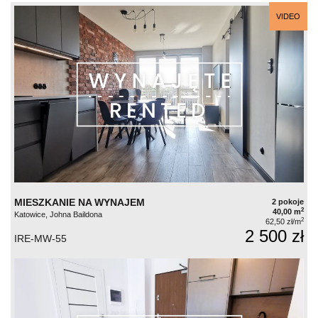
VIDEO
MIESZKANIE NA WYNAJEM
2 pokoje
2
40,00 m
Katowice, Johna Baildona
2
62,50 zł/m
2 500 zł
IRE-MW-55