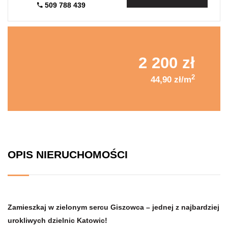
509 788 439
2 200 zł
2
44,90 zł/m
OPIS NIERUCHOMOŚCI
Zamieszkaj w zielonym sercu Giszowca
– jednej z najbardziej
urokliwych dzielnic Katowic!