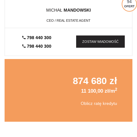
94
OFERT
MICHAŁ
MANDOWSKI
CEO / REAL ESTATE AGENT
798 440 300
ZOSTAW WIADOMOŚĆ
798 440 300
874 680 zł
2
11 100,00 zł/m
Oblicz ratę kredytu