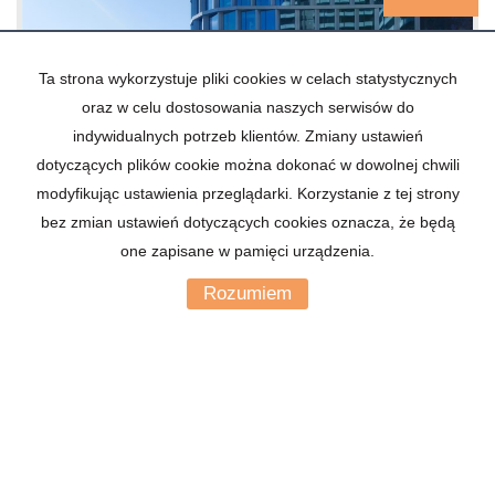
Ta strona wykorzystuje pliki cookies w celach statystycznych
oraz w celu dostosowania naszych serwisów do
indywidualnych potrzeb klientów. Zmiany ustawień
dotyczących plików cookie można dokonać w dowolnej chwili
modyfikując ustawienia przeglądarki. Korzystanie z tej strony
bez zmian ustawień dotyczących cookies oznacza, że będą
one zapisane w pamięci urządzenia.
MIESZKANIE NA SPRZEDAŻ
2 pokoje
Rozumiem
2
54,85 m
Katowice, Centrum, Zabrska
2
11 759,34 zł/m
645 000 zł
IRE-MS-134