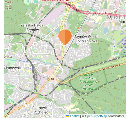
Leaflet
|
©
OpenStreetMap
contributors