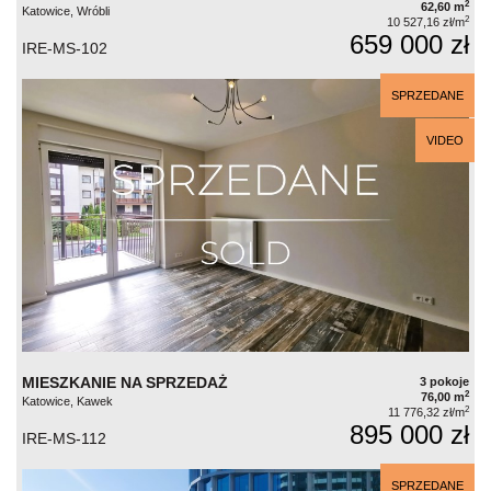
2
62,60 m
Katowice, Wróbli
2
10 527,16 zł/m
659 000 zł
IRE-MS-102
SPRZEDANE
VIDEO
MIESZKANIE NA SPRZEDAŻ
3 pokoje
2
76,00 m
Katowice, Kawek
2
11 776,32 zł/m
895 000 zł
IRE-MS-112
SPRZEDANE