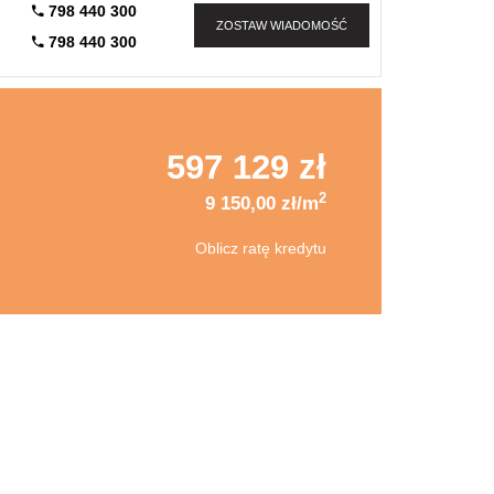
798 440 300
ZOSTAW WIADOMOŚĆ
798 440 300
597 129 zł
2
9 150,00 zł/m
Oblicz ratę kredytu