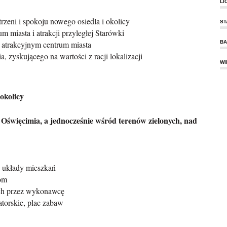
LI
trzeni i spokoju nowego osiedla i okolicy
ST
m miasta i atrakcji przyległej Starówki
w atrakcyjnym centrum miasta
BA
zyskującego na wartości z racji lokalizacji
WI
okolicy
święcimia, a jednocześnie wśród terenów zielonych, nad
e układy mieszkań
om
ch przez wykonawcę
torskie, plac zabaw