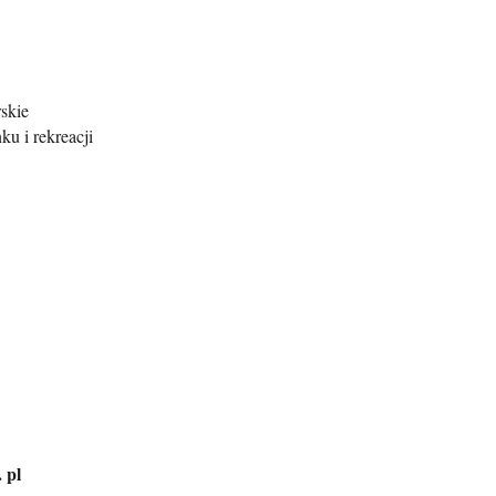
skie
u i rekreacji
 pl