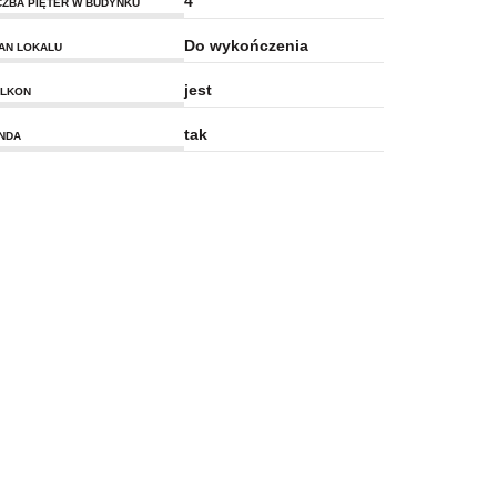
4
CZBA PIĘTER W BUDYNKU
Do wykończenia
AN LOKALU
jest
LKON
tak
NDA