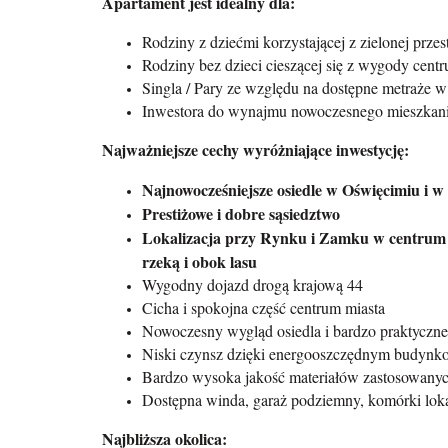
Apartament jest idealny dla:
Rodziny z dziećmi korzystającej z zielonej przes
Rodziny bez dzieci cieszącej się z wygody centru
Singla / Pary ze względu na dostępne metraże 
Inwestora do wynajmu nowoczesnego mieszkania, 
Najważniejsze cechy wyróżniające inwestycję:
Najnowocześniejsze osiedle w Oświęcimiu i w 
Prestiżowe i dobre sąsiedztwo
Lokalizacja przy Rynku i Zamku w centrum O
rzeką i obok lasu
Wygodny dojazd drogą krajową 44
Cicha i spokojna część centrum miasta
Nowoczesny wygląd osiedla i bardzo praktyczn
Niski czynsz dzięki energooszczędnym budynk
Bardzo wysoka jakość materiałów zastosowany
Dostępna winda, garaż podziemny, komórki loka
Najbliższa okolica: