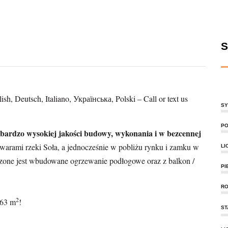
S
sh, Deutsch, Italiano,
Українська
, Polski – Call or text us
SY
PO
bardzo wysokiej jakości budowy, wykonania i w bezcennej
warami rzeki Soła, a jednocześnie w pobliżu rynku i zamku w
LI
zone jest wbudowane ogrzewanie podłogowe oraz z balkon /
PI
RO
2
 63 m
!
ST