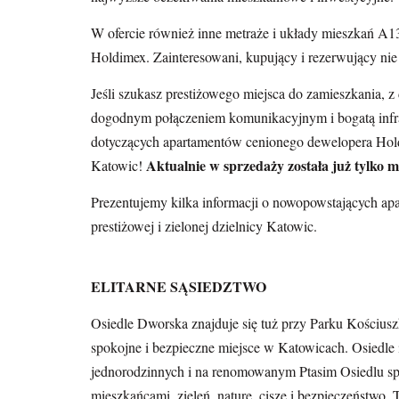
W ofercie również inne metraże i układy mieszkań 
Holdimex. Zainteresowani, kupujący i rezerwujący nie
Jeśli szukasz prestiżowego miejsca do zamieszkania, 
dogodnym połączeniem komunikacyjnym i bogatą infras
dotyczących apartamentów cenionego dewelopera H
Aktualnie w sprzedaży została już tylko 
Katowic!
Prezentujemy kilka informacji o nowopowstających a
prestiżowej i zielonej dzielnicy Katowic.
ELITARNE SĄSIEDZTWO
Osiedle Dworska znajduje się tuż przy Parku Kościuszk
spokojne i bezpieczne miejsce w Katowicach. Osiedle 
jednorodzinnych i na renomowanym Ptasim Osiedlu spok
mieszkańcami, zieleń, naturę, ciszę i bezpieczeństwo.