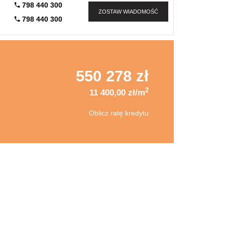
798 440 300
ZOSTAW WIADOMOŚĆ
798 440 300
550 278 zł
2
11 400,00 zł/m
Oblicz ratę kredytu