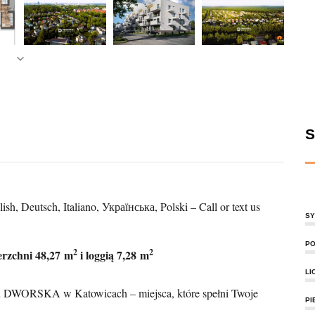
S
tsch, Italiano, Українська, Polski – Call or text us
SY
PO
2
2
erzchni 48,27 m
i loggią 7,28 m
LI
 DWORSKA w Katowicach – miejsca, które spełni Twoje
PI