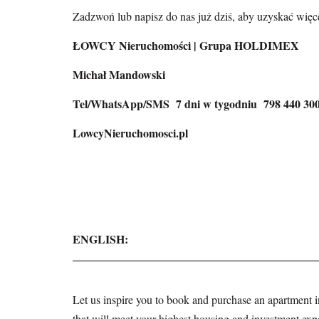
Zadzwoń lub napisz do nas już dziś, aby uzyskać więc
ŁOWCY Nieruchomości | Grupa HOLDIMEX
Michał Mandowski
Tel/WhatsApp/SMS 7 dni w tygodniu 798 440 30
LowcyNieruchomosci.pl
ENGLISH:
Let us inspire you to book and purchase an apartmen
that will meet your highest housing and investment exp