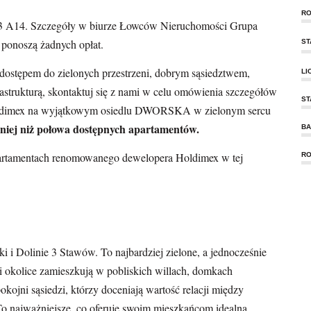
RO
A13 A14. Szczegóły w biurze Łowców Nieruchomości Grupa
 ponoszą żadnych opłat.
ST
z dostępem do zielonych przestrzeni, dobrym sąsiedztwem,
LI
trukturą, skontaktuj się z nami w celu omówienia szczegółów
ST
oldimex na wyjątkowym osiedlu DWORSKA w zielonym sercu
mniej niż połowa dostępnych apartamentów.
BA
partamentach renomowanego dewelopera Holdimex w tej
RO
i i Dolinie 3 Stawów. To najbardziej zielone, a jednocześnie
i okolice zamieszkują w pobliskich willach, domkach
ojni sąsiedzi, którzy doceniają wartość relacji między
 To najważniejsze, co oferuje swoim mieszkańcom idealna