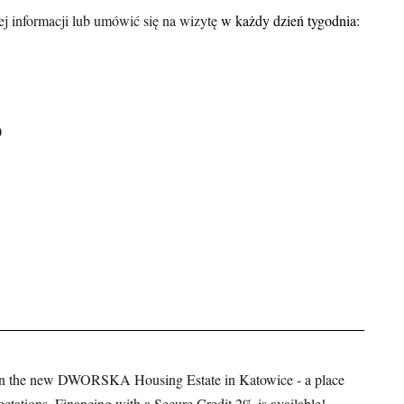
ej informacji lub umówić się na wizytę
w każdy dzień tygodnia:
0
t in the new DWORSKA Housing Estate in Katowice - a place
ectations. Financing with a Secure Credit 2% is available!