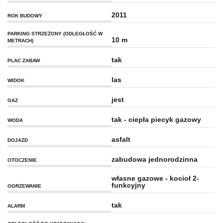
2011
ROK BUDOWY
PARKING STRZEŻONY (ODLEGŁOŚĆ W
10 m
METRACH)
tak
PLAC ZABAW
las
WIDOK
jest
GAZ
tak - ciepła piecyk gazowy
WODA
asfalt
DOJAZD
zabudowa jednorodzinna
OTOCZENIE
własne gazowe - kocioł 2-
funkcyjny
OGRZEWANIE
tak
ALARM