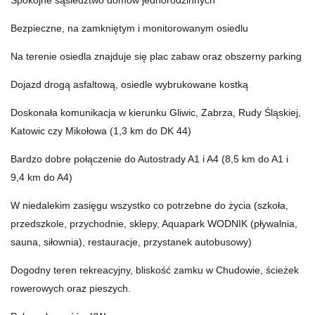
Spokojne sąsiedztwo domów jednorodzinnych
Bezpieczne, na zamkniętym i monitorowanym osiedlu
Na terenie osiedla znajduje się plac zabaw oraz obszerny parking
Dojazd drogą asfaltową, osiedle wybrukowane kostką
Doskonała komunikacja w kierunku Gliwic, Zabrza, Rudy Śląskiej,
Katowic czy Mikołowa (1,3 km do DK 44)
Bardzo dobre połączenie do Autostrady A1 i A4 (8,5 km do A1 i
9,4 km do A4)
W niedalekim zasięgu wszystko co potrzebne do życia (szkoła,
przedszkole, przychodnie, sklepy, Aquapark WODNIK (pływalnia,
sauna, siłownia), restauracje, przystanek autobusowy)
Dogodny teren rekreacyjny, bliskość zamku w Chudowie, ścieżek
rowerowych oraz pieszych.