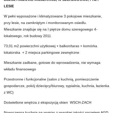
LESIE
W pełni wyposażone i klimatyzowane 3 pokojowe mieszkanie,
przy lesie, na zamkniętym i monitorowanym osiedlu.
Mieszkanie znajduje się na I piętrze domu szeregowego 4-
lokalowego, rok budowy 2011
73,01 m2 powierzchni użytkowej + balkon/taras + komórka
lokatorska + 2 miejsca parkingowe zewnętrzne
Mieszkanie zadbane, gotowe do wprowadzenia, nie wymaga
wkładu finansowego
Przestronne i funkcjonalne (salon z kuchnią, pomieszczenie
gospodarcze, pokój dziecięcy/biurowy, sypialnia, kuchnia, łazienka
z WC)
Doświetlone wnętrza z ekspozycją okien WSCH-ZACH
Nowoczesna kuchnia na wymiar z wysokiej jakości sprzętem AGD