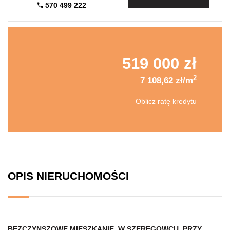
570 499 222
519 000 zł
2
7 108,62 zł/m
Oblicz ratę kredytu
OPIS NIERUCHOMOŚCI
BEZCZYNSZOWE MIESZKANIE, W SZEREGOWCU, PRZY