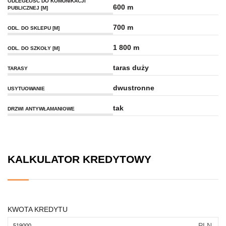
ODLEGŁOŚĆ DO KOMUNIKACJI
600 m
PUBLICZNEJ [M]
700 m
ODL. DO SKLEPU [M]
1 800 m
ODL. DO SZKOŁY [M]
taras duży
TARASY
dwustronne
USYTUOWANIE
tak
DRZWI ANTYWŁAMANIOWE
KALKULATOR KREDYTOWY
KWOTA KREDYTU
PLN