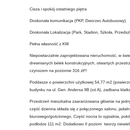
Cisza i spokój ostatniego piętra
Doskonała komunikacja (PKP, Dworzec Autobusowy)
Doskonała Lokalizacja (Park, Stadion, Szkoła, Przedsz
Pełna własność z KW
Niepowtarzalnie zaprojektowana nieruchomość, w świetn
drewnianych belek konstrukcyjnych, otwartych przestrze
czynszem na poziomie 316 zł!!!
Poddasze o powierzchni użytkowej 54,77 m2 (powierzc
budynku na ul. Gen. Andersa 9B (oś A), zadbana klatka
Przestrzeń mieszkalna zaaranżowana głównie na jedny
część dzienna składa się z połączonego salonu, jadalni
biurowego/gościnnego, Część nocna to sypialnia, pokój
podłodze 111 m2. Dodatkowo II poziom tworzy niewielk