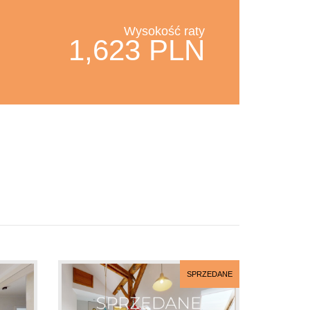
Wysokość raty
1,623 PLN
SPRZEDANE