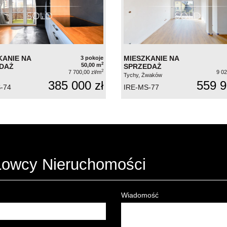
KANIE NA
MIESZKANIE NA
3 pokoje
2
50,00 m
DAŻ
SPRZEDAŻ
2
7 700,00 zł/m
9 02
Tychy, Żwaków
385 000 zł
559 9
-74
IRE-MS-77
 Łowcy Nieruchomości
Wiadomość