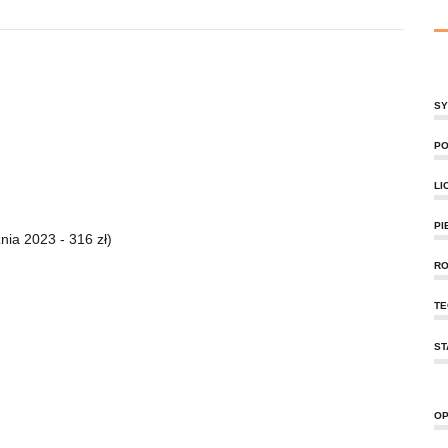
SY
PO
LI
PI
nia 2023 - 316 zł)
RO
TE
ST
OP