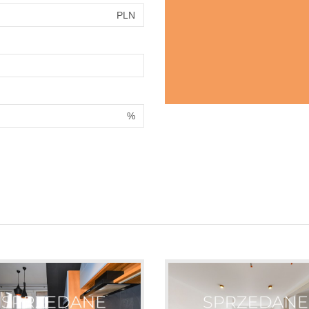
PLN
%