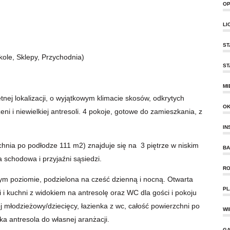
OP
LI
ST
kole, Sklepy, Przychodnia)
ST
MI
ej lokalizacji, o wyjątkowym klimacie skosów, odkrytych
O
ni i niewielkiej antresoli. 4 pokoje, gotowe do zamieszkania, z
IN
hnia po podłodze 111 m2) znajduje się na 3 piętrze w niskim
BA
 schodowa i przyjaźni sąsiedzi.
RO
m poziomie, podzielona na cześć dzienną i nocną. Otwarta
PL
 i kuchni z widokiem na antresolę oraz WC dla gości i pokoju
 młodzieżowy/dziecięcy, łazienka z wc, całość powierzchni po
WI
a antresola do własnej aranżacji.
GA