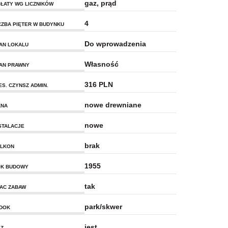
gaz, prąd
ŁATY WG LICZNIKÓW
4
CZBA PIĘTER W BUDYNKU
Do wprowadzenia
AN LOKALU
Własność
AN PRAWNY
316 PLN
ES. CZYNSZ ADMIN.
nowe drewniane
KNA
nowe
STALACJE
brak
LKON
1955
K BUDOWY
tak
AC ZABAW
park/skwer
DOK
jest
Z