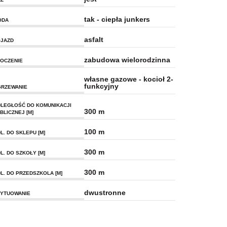
tak - ciepła junkers
ODA
asfalt
JAZD
zabudowa wielorodzinna
OCZENIE
własne gazowe - kocioł 2-
funkcyjny
RZEWANIE
LEGŁOŚĆ DO KOMUNIKACJI
300 m
BLICZNEJ [M]
100 m
L. DO SKLEPU [M]
300 m
L. DO SZKOŁY [M]
300 m
L. DO PRZEDSZKOLA [M]
dwustronne
YTUOWANIE