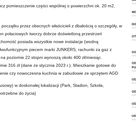
z pomieszczenie części wspólnej o powierzchni ok. 20 m2,
W
DO
oczątku przez obecnych właścicieli z dbałością o szczegóły, w
en połaciowych tworzy dobrze doświetloną przestrzeń
OT
uchomość posiada wszystkie nowe instalacje (wodną
e dwufunkcyjnym piecem marki JUNKERS, rachunki za gaz z
OG
a poziomie 22 stopni wynoszą około 400 zł/miesiąc.
OD
mie 316 zł (dane ze stycznia 2023 r.). Mieszkanie gotowe do
PU
ażenie czy nowoczesna kuchnia w zabudowie ze sprzętem AGD
OD
wy) w doskonałej lokalizacji (Park, Stadion, Szkoła,
OD
potrzebne do życia)
OD
US