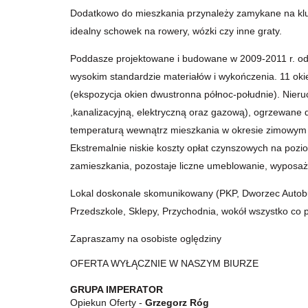
Dodatkowo do mieszkania przynależy zamykane na kluc
idealny schowek na rowery, wózki czy inne graty.
Poddasze projektowane i budowane w 2009-2011 r. od p
wysokim standardzie materiałów i wykończenia. 11 oki
(ekspozycja okien dwustronna północ-południe). Nier
,kanalizacyjną, elektryczną oraz gazową), ogrzewan
temperaturą wewnątrz mieszkania w okresie zimowym n
Ekstremalnie niskie koszty opłat czynszowych na pozio
zamieszkania, pozostaje liczne umeblowanie, wypos
Lokal doskonale skomunikowany (PKP, Dworzec Autobuso
Przedszkole, Sklepy, Przychodnia, wokół wszystko co 
Zapraszamy na osobiste oględziny
OFERTA WYŁĄCZNIE W NASZYM BIURZE
GRUPA IMPERATOR
Opiekun Oferty -
Grzegorz Róg