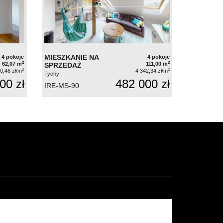
MIESZKANIE NA
4 pokoje
4 pokoje
2
2
62,07 m
111,00 m
SPRZEDAŻ
2
2
0,46 zł/m
4 342,34 zł/m
Tychy
00 zł
482 000 zł
IRE-MS-90