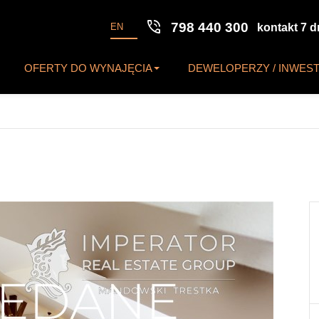
phone_in_talk
798 440 300
EN
kontakt 7 d
OFERTY DO WYNAJĘCIA
DEWELOPERZY / INWES