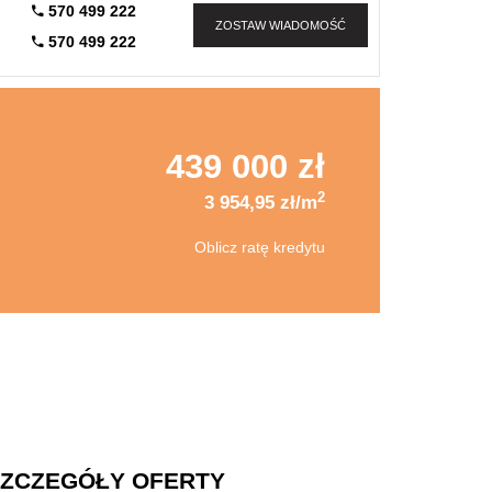
570 499 222
ZOSTAW WIADOMOŚĆ
570 499 222
439 000 zł
2
3 954,95 zł/m
Oblicz ratę kredytu
ZCZEGÓŁY OFERTY