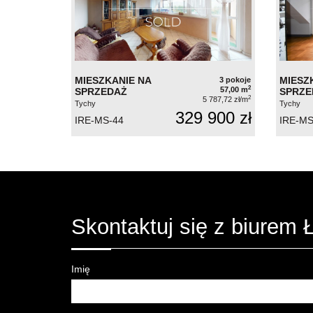
MIESZKANIE NA
MIESZ
3 pokoje
2
57,00 m
SPRZEDAŻ
SPRZE
2
5 787,72 zł/m
Tychy
Tychy
329 900 zł
IRE-MS-44
IRE-MS
Skontaktuj się z biurem
Imię