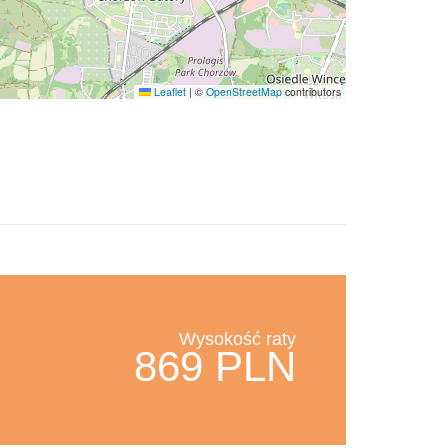
Leaflet
|
©
OpenStreetMap
contributors
Wysokość raty
869 PLN