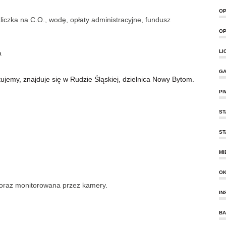
OP
iczka na C.O., wodę, opłaty administracyjne, fundusz
OP
LI
a
GA
jemy, znajduje się w Rudzie Śląskiej, dzielnica Nowy Bytom.
PI
ST
ST
MI
O
oraz monitorowana przez kamery.
IN
BA