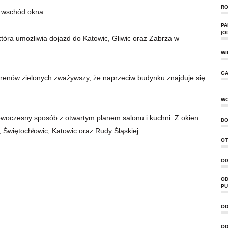
RO
a wschód okna.
PA
(O
która umożliwia dojazd do Katowic, Gliwic oraz Zabrza w
WI
GA
renów zielonych zważywszy, że naprzeciw budynku znajduje się
W
woczesny sposób z otwartym planem salonu i kuchni. Z okien
DO
 Świętochłowic, Katowic oraz Rudy Śląskiej.
OT
OG
OD
PU
OD
OD