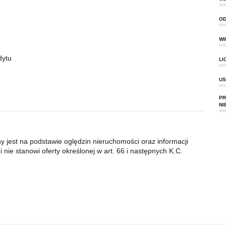
OD
WI
dytu
LI
US
PR
NI
ny jest na podstawie oględzin nieruchomości oraz informacji
 nie stanowi oferty określonej w art. 66 i następnych K.C.