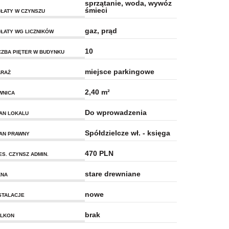
sprzątanie, woda, wywóz
śmieci
ŁATY W CZYNSZU
gaz, prąd
ŁATY WG LICZNIKÓW
10
CZBA PIĘTER W BUDYNKU
miejsce parkingowe
RAŻ
2,40 m²
WNICA
Do wprowadzenia
AN LOKALU
Spółdzielcze wł. - księga
AN PRAWNY
470 PLN
ES. CZYNSZ ADMIN.
stare drewniane
KNA
nowe
STALACJE
brak
LKON