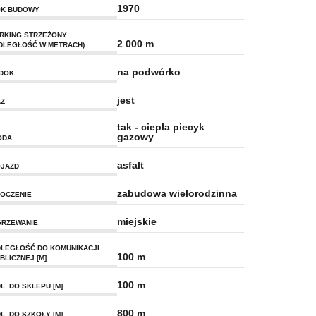
1970
K BUDOWY
RKING STRZEŻONY
2 000 m
DLEGŁOŚĆ W METRACH)
na podwórko
DOK
jest
Z
tak - ciepła piecyk
gazowy
ODA
asfalt
JAZD
zabudowa wielorodzinna
OCZENIE
miejskie
RZEWANIE
LEGŁOŚĆ DO KOMUNIKACJI
100 m
BLICZNEJ [M]
100 m
L. DO SKLEPU [M]
800 m
L. DO SZKOŁY [M]