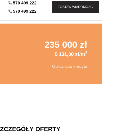
570 499 222
ZOSTAW WIADOMOŚĆ
570 499 222
235 000 zł
2
5 131,00 zł/m
Oblicz ratę kredytu
ZCZEGÓŁY OFERTY