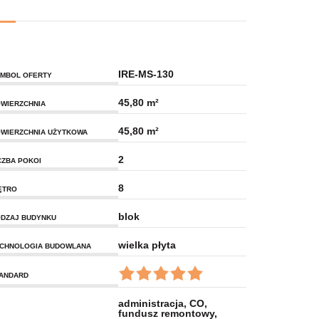
IRE-MS-130
MBOL OFERTY
45,80 m²
WIERZCHNIA
45,80 m²
WIERZCHNIA UŻYTKOWA
2
CZBA POKOI
8
ĘTRO
blok
DZAJ BUDYNKU
wielka płyta
CHNOLOGIA BUDOWLANA
ANDARD
administracja, CO,
fundusz remontowy,