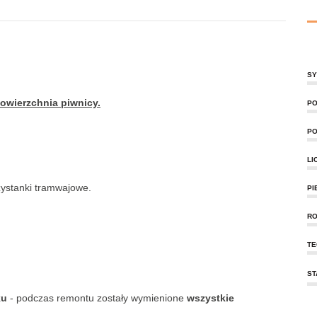
SY
powierzchnia piwnicy.
PO
PO
LI
zystanki tramwajowe.
PI
RO
TE
ST
ku
- podczas remontu zostały wymienione
wszystkie