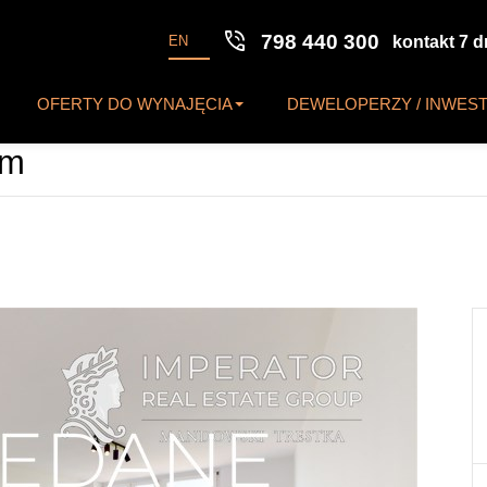
phone_in_talk
798 440 300
EN
kontakt 7 d
OFERTY DO WYNAJĘCIA
DEWELOPERZY / INWES
om