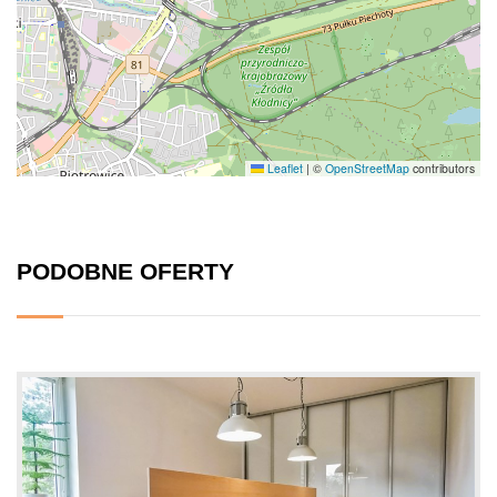
Leaflet
|
©
OpenStreetMap
contributors
PODOBNE OFERTY