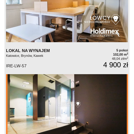
LOKAL NA WYNAJEM
5 pokoi
2
102,00 m
Katowice, Brynów, Kawek
2
48,04 zł/m
4 900 zł
IRE-LW-57