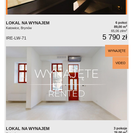
LOKAL NA WYNAJEM
6 pokoi
2
89,00 m
Katowice, Brynów
2
65,06 zł/m
5 790 zł
IRE-LW-71
WYNAJĘTE
VIDEO
LOKAL NA WYNAJEM
3 pokoje
2
76,00 m