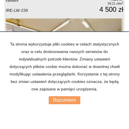
Katowice
2
59,21 zł/m
4 500 zł
IRE-LW-239
Ta strona wykorzystuje pliki cookies w celach statystycznych
oraz w celu dostosowania naszych serwisów do
indywidualnych potrzeb klientów. Zmiany ustawień
dotyczących plików cookie można dokonać w dowolnej chwili
modyfikując ustawienia przeglądarki. Korzystanie z tej strony
bez zmian ustawień dotyczących cookies oznacza, że będą
one zapisane w pamięci urządzenia.
LOKAL NA WYNAJEM
4 pokoje
Rozumiem
2
146,00 m
Katowice, Osiedle Tysiąclecia
2
51,37 zł/m
7 500 zł
IRE-LW-305