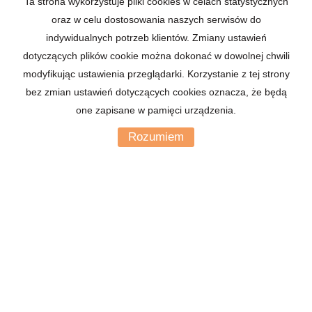
Ta strona wykorzystuje pliki cookies w celach statystycznych
oraz w celu dostosowania naszych serwisów do
Kod zabezpieczający
indywidualnych potrzeb klientów. Zmiany ustawień
dotyczących plików cookie można dokonać w dowolnej chwili
modyfikując ustawienia przeglądarki. Korzystanie z tej strony
Wiadomość
bez zmian ustawień dotyczących cookies oznacza, że będą
one zapisane w pamięci urządzenia.
Rozumiem
Wyrażam zgodę na przetwarzanie podanych przeze mnie danych
osobowych zgodnie z
Polityka prywatności*
Łowcy Nieruchomości
2026
Program dla biur nieruchomości
Galactica Virgo