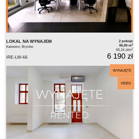
LOKAL NA WYNAJEM
2 pokoje
2
95,00 m
Katowice, Brynów
2
65,16 zł/m
6 190 zł
IRE-LW-66
WYNAJĘTE
VIDEO