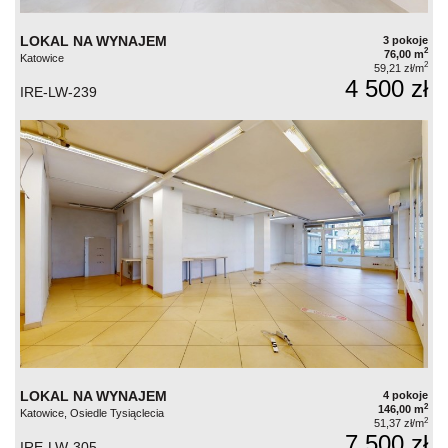
LOKAL NA WYNAJEM
3 pokoje
2
76,00 m
Katowice
2
59,21 zł/m
4 500 zł
IRE-LW-239
LOKAL NA WYNAJEM
4 pokoje
2
146,00 m
Katowice, Osiedle Tysiąclecia
2
51,37 zł/m
7 500 zł
IRE-LW-305