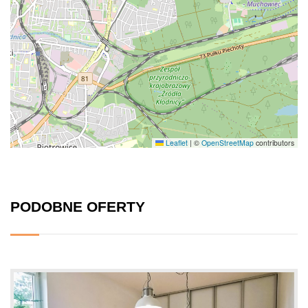
Leaflet
|
©
OpenStreetMap
contributors
PODOBNE OFERTY