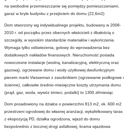
na swobodne przemieszczanie się pomiędzy pomieszczeniami,
garaż w bryle budynku z przejściem do domu (22,6m2)
Dom stworzony wg indywidualnego projektu, budowany w 2008-
2010 r. od początku przez obecnych właścicieli z dbałością o
szczegóły, w wysokim standardzie materiałów i wykończenia.
Wymaga tylko odświeżenia, gotowy do wprowadzenia bez
dodatkowych nakładów finansowych. Nieruchomość posiada
nowoczesne instalacje (wodną, kanalizacyjną, elektryczną oraz
gazową), ogrzewane domu i wody użytkowej dwufunkcyjnym
piecem marki Viesseman z zasobnikiem (ogrzewanie podłogowe i
ścienne), całkowite średnio-miesięczne koszty utrzymania domu
(prąd, gaz, woda, wywóz śmieci, podatki) to 1300 zł/miesiąc
Dom posadowiony na działce o powierzchni 813 m2, ok. 600 m2
przestrzeni ogrodowej do własnej aranżacji
, wykafelkowany taras
z ekspozycją PD, działka ogrodzona, wjazd do domu
bezpośrednio z bocznej drogi asfaltowej, brama wjazdowa