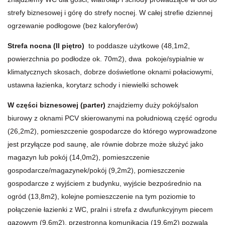
strefy biznesowej i górę do strefy nocnej. W całej strefie dziennej
ogrzewanie podłogowe (bez kaloryferów)
Strefa nocna (II piętro)
to poddasze użytkowe (48,1m2,
powierzchnia po podłodze ok. 70m2), dwa pokoje/sypialnie w
klimatycznych skosach, dobrze doświetlone oknami połaciowymi,
ustawna łazienka, korytarz schody i niewielki schowek
W części biznesowej (parter)
znajdziemy duży pokój/salon
biurowy z oknami PCV skierowanymi na południową część ogrodu
(26,2m2), pomieszczenie gospodarcze do którego wyprowadzone
jest przyłącze pod saunę, ale równie dobrze może służyć jako
magazyn lub pokój (14,0m2), pomieszczenie
gospodarcze/magazynek/pokój (9,2m2), pomieszczenie
gospodarcze z wyjściem z budynku, wyjście bezpośrednio na
ogród (13,8m2), kolejne pomieszczenie na tym poziomie to
połączenie łazienki z WC, pralni i strefa z dwufunkcyjnym piecem
gazowym (9,6m2), przestronna komunikacja (19,6m2) pozwala