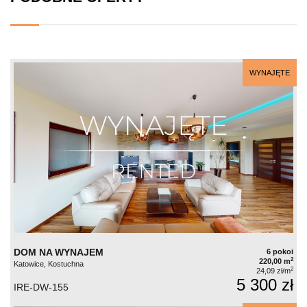
WYNAJĘTE
DOM NA WYNAJEM
6 pokoi
2
220,00 m
Katowice, Kostuchna
2
24,09 zł/m
5 300 zł
IRE-DW-155