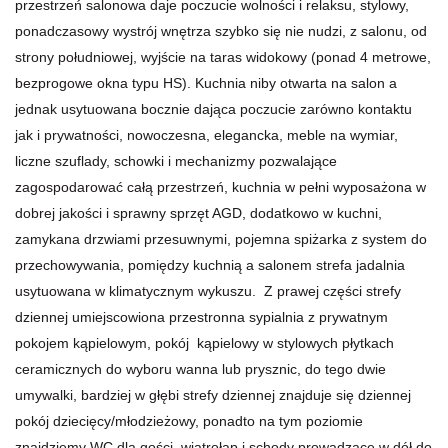
przestrzeń salonowa daje poczucie wolności i relaksu, stylowy,
ponadczasowy wystrój wnętrza szybko się nie nudzi, z salonu, od
strony południowej, wyjście na taras widokowy (ponad 4 metrowe,
bezprogowe okna typu HS). Kuchnia niby otwarta na salon a
jednak usytuowana bocznie dająca poczucie zarówno kontaktu
jak i prywatności, nowoczesna, elegancka, meble na wymiar,
liczne szuflady, schowki i mechanizmy pozwalające
zagospodarować całą przestrzeń, kuchnia w pełni wyposażona w
dobrej jakości i sprawny sprzęt AGD, dodatkowo w kuchni,
zamykana drzwiami przesuwnymi, pojemna spiżarka z system do
przechowywania, pomiędzy kuchnią a salonem strefa jadalnia
usytuowana w klimatycznym wykuszu. Z prawej części strefy
dziennej umiejscowiona przestronna sypialnia z prywatnym
pokojem kąpielowym, pokój kąpielowy w stylowych płytkach
ceramicznych do wyboru wanna lub prysznic, do tego dwie
umywalki, bardziej w głębi strefy dziennej znajduje się dziennej
pokój dziecięcy/młodzieżowy, ponadto na tym poziomie
znajdziemy WC dla gości, wiatrołap i schody prowadzące w dół do