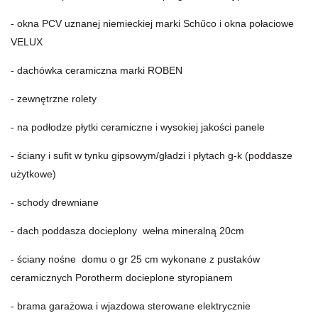
- okna PCV uznanej niemieckiej marki Schűco i okna połaciowe
VELUX
- dachówka ceramiczna marki ROBEN
- zewnętrzne rolety
- na podłodze płytki ceramiczne i wysokiej jakości panele
- ściany i sufit w tynku gipsowym/gładzi i płytach g-k (poddasze
użytkowe)
- schody drewniane
- dach poddasza docieplony wełna mineralną 20cm
- ściany nośne domu o gr 25 cm wykonane z pustaków
ceramicznych Porotherm docieplone styropianem
- brama garażowa i wjazdowa sterowane elektrycznie