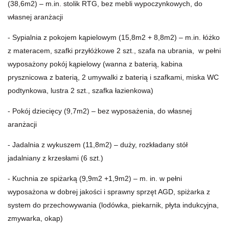
(38,6m2) – m.in. stolik RTG, bez mebli wypoczynkowych, do
własnej aranżacji
- Sypialnia z pokojem kąpielowym (15,8m2 + 8,8m2) – m.in. łóżko
z materacem, szafki przyłóżkowe 2 szt., szafa na ubrania, w pełni
wyposażony pokój kąpielowy (wanna z baterią, kabina
prysznicowa z baterią, 2 umywalki z baterią i szafkami, miska WC
podtynkowa, lustra 2 szt., szafka łazienkowa)
- Pokój dziecięcy (9,7m2) – bez wyposażenia, do własnej
aranżacji
- Jadalnia z wykuszem (11,8m2) – duży, rozkładany stół
jadalniany z krzesłami (6 szt.)
- Kuchnia ze spiżarką (9,9m2 +1,9m2) – m. in. w pełni
wyposażona w dobrej jakości i sprawny sprzęt AGD, spiżarka z
system do przechowywania (lodówka, piekarnik, płyta indukcyjna,
zmywarka, okap)