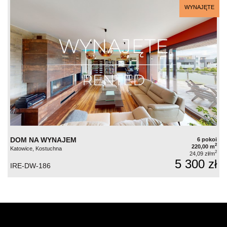
WYNAJĘTE
DOM NA WYNAJEM
6 pokoi
2
220,00 m
Katowice, Kostuchna
2
24,09 zł/m
5 300 zł
IRE-DW-186