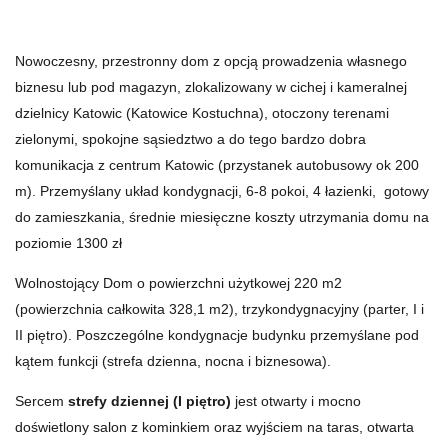
Nowoczesny, przestronny dom z opcją prowadzenia własnego
biznesu lub pod magazyn, zlokalizowany
w
cichej i kameralnej
dzielnicy Katowic
(Katowice Kostuchna), otoczony terenami
zielonymi, spokojne sąsiedztwo a do tego bardzo dobra
komunikacja z centrum Katowic
(przystanek autobusowy ok 200
m). Przemyślany układ kondygnacji, 6-8 pokoi, 4 łazienki, gotowy
do zamieszkania, średnie miesięczne koszty utrzymania domu na
poziomie 1300 zł
Wolnostojący Dom o powierzchni użytkowej 220 m2
(powierzchnia całkowita 328,1 m2), trzykondygnacyjny (parter, I i
II piętro). Poszczególne kondygnacje budynku przemyślane pod
kątem funkcji (strefa dzienna, nocna i biznesowa).
Sercem
strefy dziennej (I piętro)
jest otwarty i mocno
doświetlony salon z kominkiem oraz wyjściem na taras, otwarta