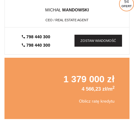
94
OFERT
MICHAŁ
MANDOWSKI
CEO / REAL ESTATE AGENT
798 440 300
ZOSTAW WIADOMOŚĆ
798 440 300
1 379 000 zł
2
4 566,23 zł/m
Oblicz ratę kredytu