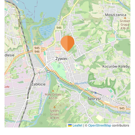
Leaflet
|
©
OpenStreetMap
contributors