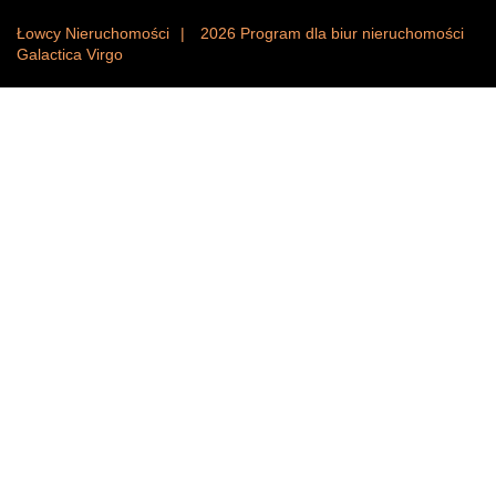
Łowcy Nieruchomości
2026
Program dla biur nieruchomości
Galactica Virgo