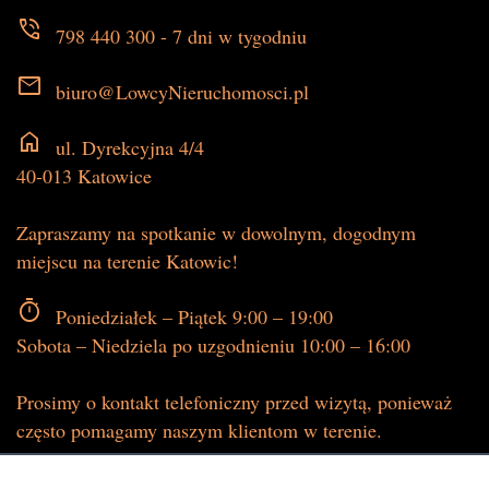
phone_in_talk
798 440 300 - 7 dni w tygodniu
mail
biuro@LowcyNieruchomosci.pl
home
ul. Dyrekcyjna 4/4
40-013 Katowice
Zapraszamy na spotkanie w dowolnym, dogodnym
miejscu na terenie Katowic!
timer
Poniedziałek – Piątek 9:00 – 19:00
Sobota – Niedziela po uzgodnieniu 10:00 – 16:00
Prosimy o kontakt telefoniczny przed wizytą, ponieważ
często pomagamy naszym klientom w terenie.
description
Dane firmowe