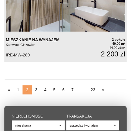
MIESZKANIE NA WYNAJEM
2 pokoje
2
49,00 m
Katowice, Giszowiec
2
44,90 zł/m
2 200 zł
IRE-MW-289
«
1
2
3
4
5
6
7
...
23
»
NIERUCHOMOŚĆ
TRANSAKCJA