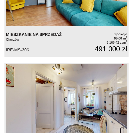
MIESZKANIE NA SPRZEDAŻ
3 pokoje
2
95,00 m
Chorzów
2
5 168,42 zł/m
491 000 zł
IRE-MS-306