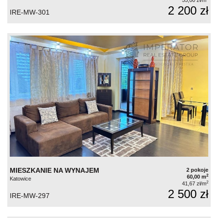
55,00 zł/m
2 200 zł
IRE-MW-301
MIESZKANIE NA WYNAJEM
2 pokoje
2
60,00 m
Katowice
2
41,67 zł/m
2 500 zł
IRE-MW-297