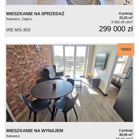
MIESZKANIE NA SPRZEDAŻ
4 pokoje
2
33,25 m
Katowice, Załęże
2
8 992,48 zł/m
299 000 zł
IRE-MS-303
VIDEO
MIESZKANIE NA WYNAJEM
2 pokoje
2
40,00 m
Katowice
2