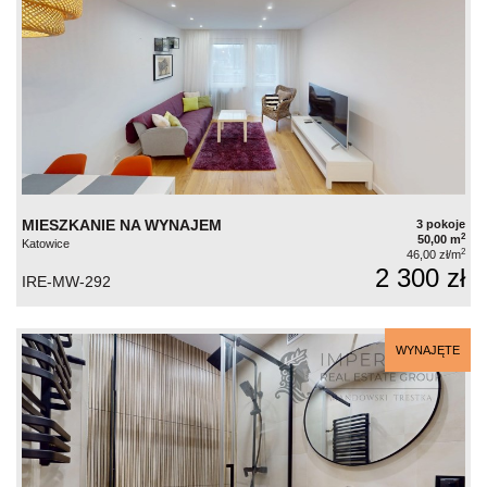
MIESZKANIE NA WYNAJEM
3 pokoje
2
50,00 m
Katowice
2
46,00 zł/m
2 300 zł
IRE-MW-292
WYNAJĘTE