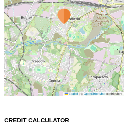
Leaflet
|
©
OpenStreetMap
contributors
CREDIT CALCULATOR