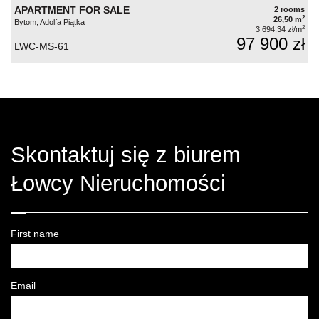
APARTMENT FOR SALE
2 rooms
2
26,50 m
Bytom, Adolfa Piątka
2
3 694,34 zł/m
97 900 zł
LWC-MS-61
Skontaktuj się z biurem
Łowcy Nieruchomości
First name
Email