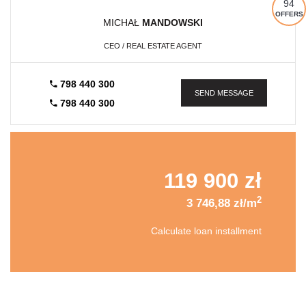
94
OFFERS
MICHAŁ
MANDOWSKI
CEO / REAL ESTATE AGENT
798 440 300
SEND MESSAGE
798 440 300
119 900 zł
2
3 746,88 zł/m
Calculate loan installment