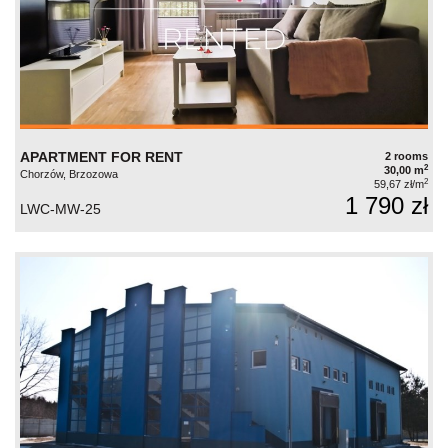
APARTMENT FOR RENT
2 rooms
2
30,00 m
Chorzów, Brzozowa
2
59,67 zł/m
1 790 zł
LWC-MW-25