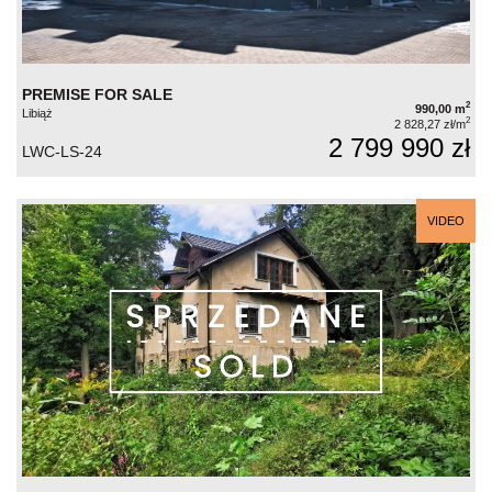
PREMISE FOR SALE
2
990,00 m
Libiąż
2
2 828,27 zł/m
2 799 990 zł
LWC-LS-24
VIDEO