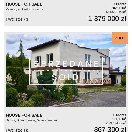
HOUSE FOR SALE
7 rooms
2
302,00 m
Żywiec, al. Paderewskiego
2
4 566,23 zł/m
1 379 000 zł
LWC-DS-23
VIDEO
HOUSE FOR SALE
6 rooms
2
310,00 m
Bytom, Stolarzowice, Gombrowicza
2
2 797,74 zł/m
867 300 zł
LWC-DS-18