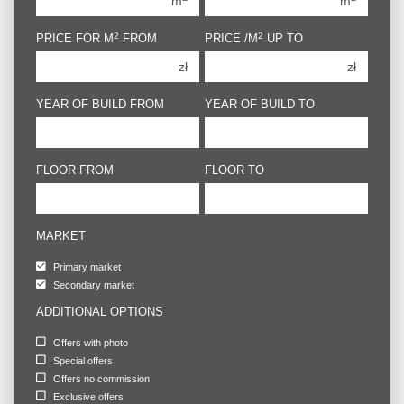
m
m
3 rooms
3 rooms
2
2
PRICE FOR M
FROM
PRICE /M
UP TO
4 rooms
4 rooms
zł
zł
5 rooms
5 rooms
6 rooms
6 rooms
YEAR OF BUILD FROM
YEAR OF BUILD TO
FLOOR FROM
FLOOR TO
MARKET
Primary market
Secondary market
ADDITIONAL OPTIONS
Offers with photo
Special offers
Offers no commission
Exclusive offers