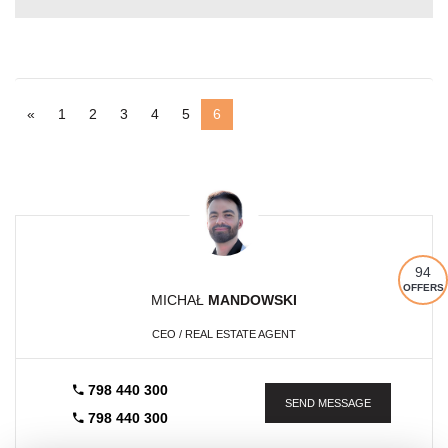
«
1
2
3
4
5
6
94
OFFERS
MICHAŁ
MANDOWSKI
CEO / REAL ESTATE AGENT
798 440 300
SEND MESSAGE
798 440 300