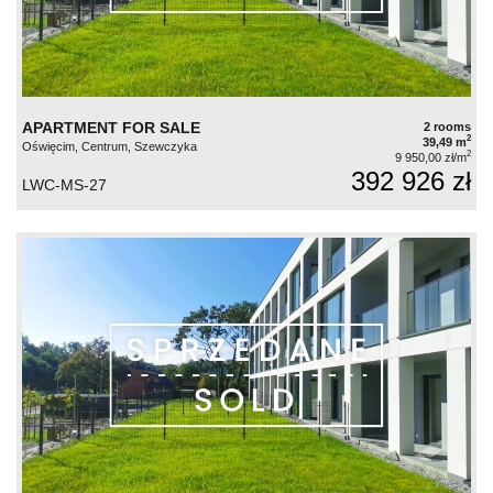
APARTMENT FOR SALE
2 rooms
2
39,49 m
Oświęcim, Centrum, Szewczyka
2
9 950,00 zł/m
392 926 zł
LWC-MS-27