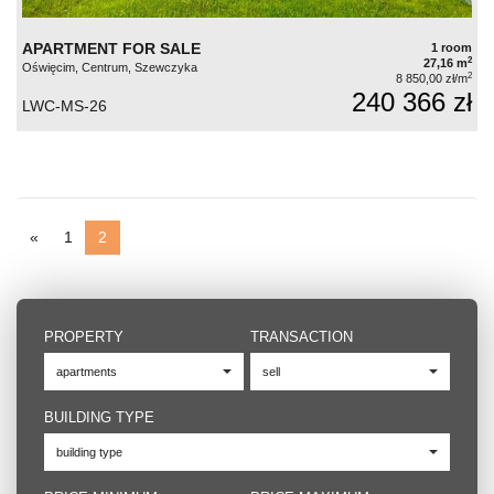
APARTMENT FOR SALE
1 room
2
27,16 m
Oświęcim, Centrum, Szewczyka
2
8 850,00 zł/m
240 366 zł
LWC-MS-26
«
1
2
PROPERTY
TRANSACTION
BUILDING TYPE