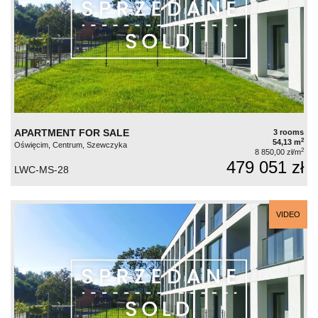
APARTMENT FOR SALE
3 rooms
2
54,13 m
Oświęcim, Centrum, Szewczyka
2
8 850,00 zł/m
479 051 zł
LWC-MS-28
VIDEO